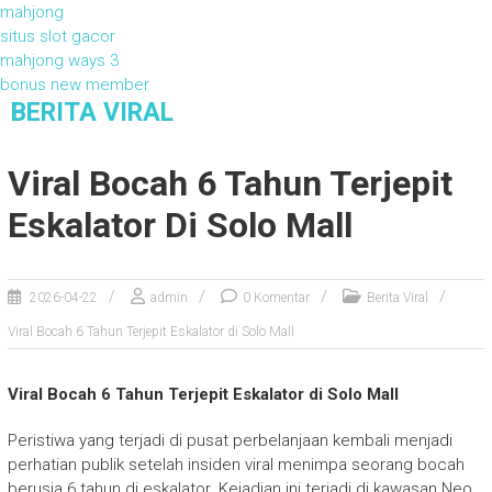
mahjong
situs slot gacor
mahjong ways 3
bonus new member
S
BERITA VIRAL
k
Berita Viral
i
Viral Bocah 6 Tahun Terjepit
p
t
Eskalator Di Solo Mall
o
c
o
2026-04-22
admin
0 Komentar
Berita Viral
n
t
Viral Bocah 6 Tahun Terjepit Eskalator di Solo Mall
e
n
Viral Bocah 6 Tahun Terjepit Eskalator di Solo Mall
t
Peristiwa yang terjadi di pusat perbelanjaan kembali menjadi
perhatian publik setelah insiden viral menimpa seorang bocah
berusia 6 tahun di eskalator. Kejadian ini terjadi di kawasan Neo