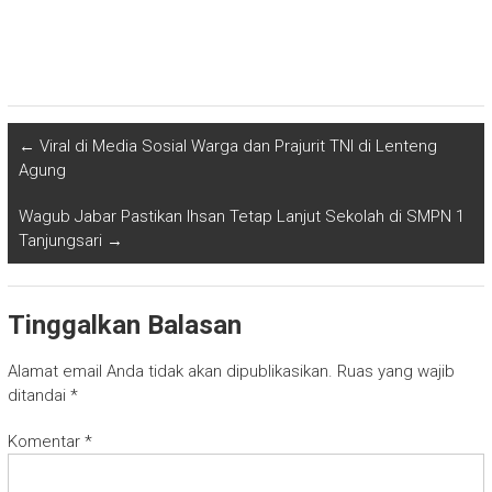
←
Viral di Media Sosial Warga dan Prajurit TNI di Lenteng
Agung
Wagub Jabar Pastikan Ihsan Tetap Lanjut Sekolah di SMPN 1
Tanjungsari
→
Tinggalkan Balasan
Alamat email Anda tidak akan dipublikasikan.
Ruas yang wajib
ditandai
*
Komentar
*