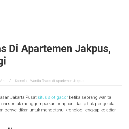
as Di Apartemen Jakpus,
gi
Viral
Kronologi Wanita Tewas di Apartemen Jakpus
awasan Jakarta Pusat
situs slot gacor
ketika seorang wanita
siden ini sontak menggemparkan penghuni dan pihak pengelola
n penyelidikan untuk mengetahui kronologi lengkap kejadian