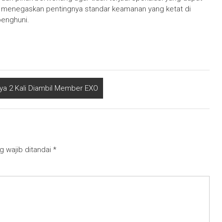
ini menegaskan pentingnya standar keamanan yang ketat di
penghuni.
ya 2 Kali Diambil Member EXO
g wajib ditandai
*