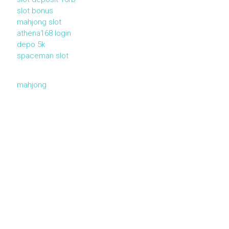
slot bonus
mahjong slot
athena168 login
depo 5k
spaceman slot
mahjong