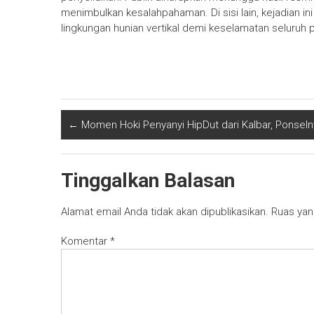
menimbulkan kesalahpahaman. Di sisi lain, kejadian 
lingkungan hunian vertikal demi keselamatan seluruh 
←
Momen Hoki Penyanyi HipDut dari Kalbar, Ponseln
Tinggalkan Balasan
Alamat email Anda tidak akan dipublikasikan.
Ruas yan
Komentar
*