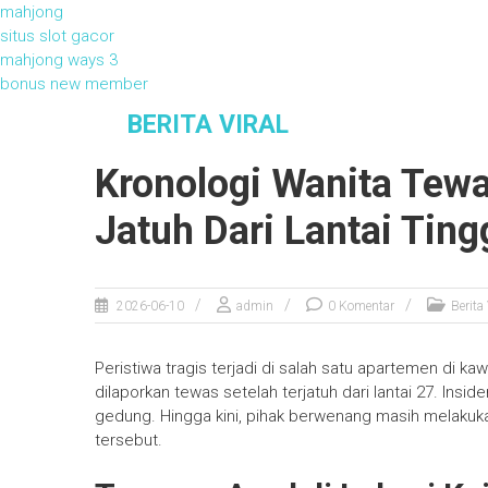
mahjong
situs slot gacor
mahjong ways 3
bonus new member
S
BERITA VIRAL
Berita Viral
k
i
Kronologi Wanita Tew
p
t
Jatuh Dari Lantai Ting
o
c
o
n
2026-06-10
admin
0 Komentar
Berita 
t
e
Peristiwa tragis terjadi di salah satu apartemen di k
n
dilaporkan tewas setelah terjatuh dari lantai 27. In
t
gedung. Hingga kini, pihak berwenang masih melakuka
tersebut.