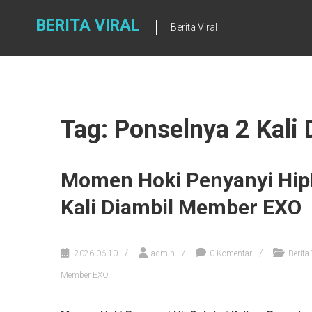
Skip
to
BERITA VIRAL
Berita Viral
content
Tag: Ponselnya 2 Kal
Momen Hoki Penyanyi HipD
Kali Diambil Member EXO
2026-06-10
admin
0 Komentar
Berita 
Member EXO