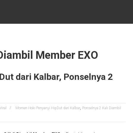
i Diambil Member EXO
ut dari Kalbar, Ponselnya 2
,
Viral
Momen Hoki Penyanyi HipDut dari Kalbar
Ponselnya 2 Kali Diambil