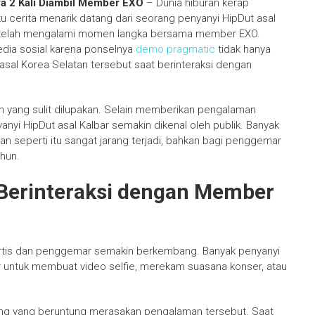
ya 2 Kali Diambil Member EXO
– Dunia hiburan kerap
tu cerita menarik datang dari seorang penyanyi HipDut asal
setelah mengalami momen langka bersama member EXO.
edia sosial karena ponselnya
demo pragmatic
tidak hanya
a asal Korea Selatan tersebut saat berinteraksi dengan
 yang sulit dilupakan. Selain memberikan pengalaman
nyi HipDut asal Kalbar semakin dikenal oleh publik. Banyak
 seperti itu sangat jarang terjadi, bahkan bagi penggemar
hun.
Berinteraksi dengan Member
a artis dan penggemar semakin berkembang. Banyak penyanyi
 untuk membuat video selfie, merekam suasana konser, atau
orang yang beruntung merasakan pengalaman tersebut. Saat