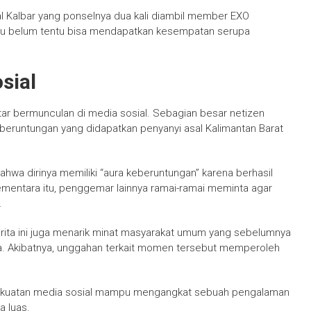
al Kalbar yang ponselnya dua kali diambil member EXO
u belum tentu bisa mendapatkan kesempatan serupa
sial
tar bermunculan di media sosial. Sebagian besar netizen
beruntungan yang didapatkan penyanyi asal Kalimantan Barat
wa dirinya memiliki “aura keberuntungan” karena berhasil
Sementara itu, penggemar lainnya ramai-ramai meminta agar
.
rita ini juga menarik minat masyarakat umum yang sebelumnya
ea. Akibatnya, unggahan terkait momen tersebut memperoleh
 kekuatan media sosial mampu mengangkat sebuah pengalaman
a luas.