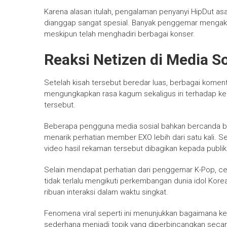
Karena alasan itulah, pengalaman penyanyi HipDut as
dianggap sangat spesial. Banyak penggemar mengak
meskipun telah menghadiri berbagai konser.
Reaksi Netizen di Media So
Setelah kisah tersebut beredar luas, berbagai komen
mengungkapkan rasa kagum sekaligus iri terhadap ke
tersebut.
Beberapa pengguna media sosial bahkan bercanda bah
menarik perhatian member EXO lebih dari satu kali. 
video hasil rekaman tersebut dibagikan kepada publik
Selain mendapat perhatian dari penggemar K-Pop, ce
tidak terlalu mengikuti perkembangan dunia idol Kor
ribuan interaksi dalam waktu singkat.
Fenomena viral seperti ini menunjukkan bagaimana
sederhana menjadi topik yang diperbincangkan secar