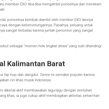
satu member EXO tiba-tiba mengambil ponselnya dan merekam
ah.
eda, ponselnya kembali diambil oleh member EXO lainnya.
rcaya dengan keberuntungannya. Pasalnya, peluang untuk
anya sangat terbatas karena jumlah penonton yang sangat
ebut sebagai “momen hoki tingkat dewa” yang sulit ditandingi
al Kalimantan Barat
 hip hop dan dangdut. Genre ini semakin populer karena
an ciri khas musik Indonesia.
 ini dikenal aktif membawakan lagu-lagu dengan sentuhan
ng khas, ia juga cukup aktif membagikan aktivitas sehari-hari