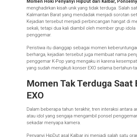
Momen Hoki Penyanyi HipDut dari Kalbar, Ponseln
menghadirkan kisah unik yang tidak terduga. Salah sa
Kalimantan Barat yang mendadak menjadi sorotan 
Kejadian tersebut menjadi perbincangan hangat di m
sekali, tetapi dua kali diambil oleh member grup idol
penggemar.
Peristiwa itu dianggap sebagai momen keberuntungan
berharga, kejadian tersebut juga membuat nama penya
penggemar K-Pop yang mengaku iri karena kesempatan
yang sudah mengikuti konser EXO selama bertahun-ta
Momen Tak Terduga Saat 
EXO
Dalam beberapa tahun terakhir, tren interaksi antar
atau idol yang sengaja mengambil ponsel penggemar
sekadar menyapa kamera.
Penyanyi HipDut asal Kalbar ini menjadi salah satu 