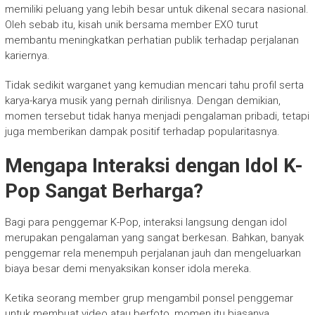
memiliki peluang yang lebih besar untuk dikenal secara nasional.
Oleh sebab itu, kisah unik bersama member EXO turut
membantu meningkatkan perhatian publik terhadap perjalanan
kariernya.
Tidak sedikit warganet yang kemudian mencari tahu profil serta
karya-karya musik yang pernah dirilisnya. Dengan demikian,
momen tersebut tidak hanya menjadi pengalaman pribadi, tetapi
juga memberikan dampak positif terhadap popularitasnya.
Mengapa Interaksi dengan Idol K-
Pop Sangat Berharga?
Bagi para penggemar K-Pop, interaksi langsung dengan idol
merupakan pengalaman yang sangat berkesan. Bahkan, banyak
penggemar rela menempuh perjalanan jauh dan mengeluarkan
biaya besar demi menyaksikan konser idola mereka.
Ketika seorang member grup mengambil ponsel penggemar
untuk membuat video atau berfoto, momen itu biasanya