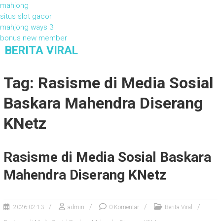
mahjong
situs slot gacor
mahjong ways 3
bonus new member
S
BERITA VIRAL
k
Berita Viral
i
Tag: Rasisme di Media Sosial
p
t
Baskara Mahendra Diserang
o
c
KNetz
o
n
t
Rasisme di Media Sosial Baskara
e
n
Mahendra Diserang KNetz
t
2026-02-13
admin
0 Komentar
Berita Viral