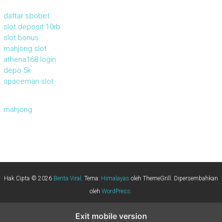
daftar sbobet
slot deposit 10rb
slot bonus
mahjong slot
athena168 login
depo 5k
spaceman slot
mahjong
Hak Cipta © 2026
Berita Viral
. Tema:
Himalayas
oleh ThemeGrill. Dipersembahkan
oleh
WordPress
.
Exit mobile version