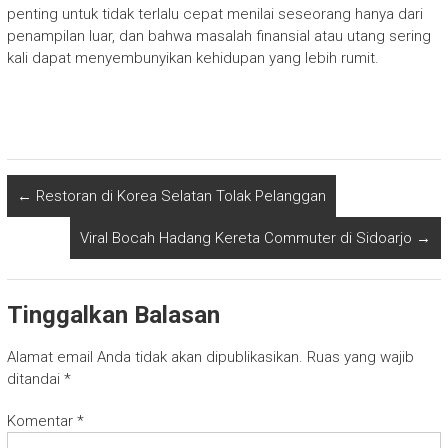
penting untuk tidak terlalu cepat menilai seseorang hanya dari
penampilan luar, dan bahwa masalah finansial atau utang sering
kali dapat menyembunyikan kehidupan yang lebih rumit.
←
Restoran di Korea Selatan Tolak Pelanggan
Viral Bocah Hadang Kereta Commuter di Sidoarjo
→
Tinggalkan Balasan
Alamat email Anda tidak akan dipublikasikan.
Ruas yang wajib
ditandai
*
Komentar
*