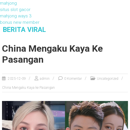
mahjong
situs slot gacor
mahjong ways 3
bonus new member
S
BERITA VIRAL
k
Berita Viral
i
China Mengaku Kaya Ke
p
t
Pasangan
o
c
o
2025-12-09
admin
0 Komentar
Uncategorized
n
t
China Mengaku Kaya ke Pasangan
e
n
t